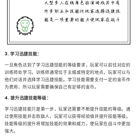
3. 学习迅捷技能：
一旦角色达到了学习迅捷技能的等级要求，玩家可以前往对应的
训练师处学习。训练师通常位于主城或特定的地点，玩家可以与
他们对话并选择学习迅捷技能。学习技能需要支付一定的金币作
为费用，所以玩家需要确保自己有足够的金币。
4. 提升迅捷技能等级：
学习迅捷技能只是第一步，玩家还需要不断提升技能的等级。通
过使用技能并击败敌人，玩家可以获得经验值并提升技能等级。
技能等级的提升将增加技能的效果和威力，使玩家在战斗中更加
强大。