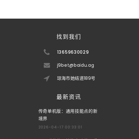
找到我们
13659630029
j9bet@baidu.ag
琼海市她结道189号
最新资讯
传奇单机版：通用技能点的新
境界
2026-04-17 00:33:01