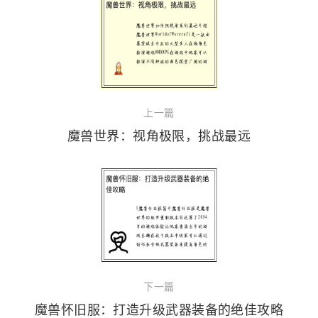
上一篇
魔兽世界：视角极限，挑战最远
下一篇
魔兽怀旧服：打造升级武器装备的绝佳攻略