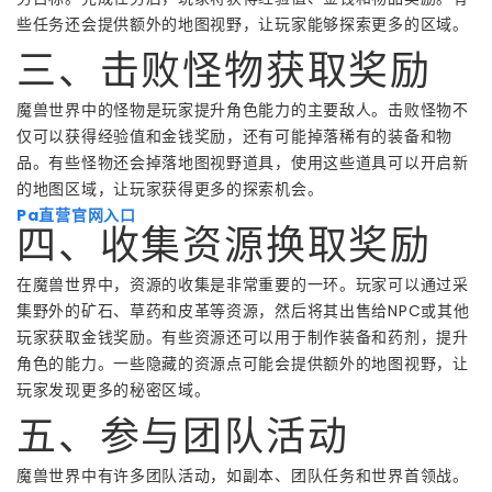
些任务还会提供额外的地图视野，让玩家能够探索更多的区域。
三、击败怪物获取奖励
魔兽世界中的怪物是玩家提升角色能力的主要敌人。击败怪物不
仅可以获得经验值和金钱奖励，还有可能掉落稀有的装备和物
品。有些怪物还会掉落地图视野道具，使用这些道具可以开启新
的地图区域，让玩家获得更多的探索机会。
Pa直营官网入口
四、收集资源换取奖励
在魔兽世界中，资源的收集是非常重要的一环。玩家可以通过采
集野外的矿石、草药和皮革等资源，然后将其出售给NPC或其他
玩家获取金钱奖励。有些资源还可以用于制作装备和药剂，提升
角色的能力。一些隐藏的资源点可能会提供额外的地图视野，让
玩家发现更多的秘密区域。
五、参与团队活动
魔兽世界中有许多团队活动，如副本、团队任务和世界首领战。