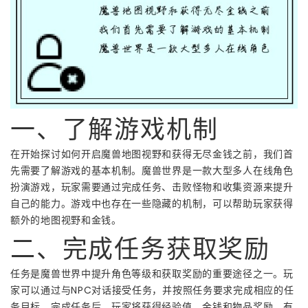
一、了解游戏机制
在开始探讨如何开启魔兽地图视野和获得无尽金钱之前，我们首
先需要了解游戏的基本机制。魔兽世界是一款大型多人在线角色
扮演游戏，玩家需要通过完成任务、击败怪物和收集资源来提升
自己的能力。游戏中也存在一些隐藏的机制，可以帮助玩家获得
额外的地图视野和金钱。
二、完成任务获取奖励
任务是魔兽世界中提升角色等级和获取奖励的重要途径之一。玩
家可以通过与NPC对话接受任务，并按照任务要求完成相应的任
务目标。完成任务后，玩家将获得经验值、金钱和物品奖励。有