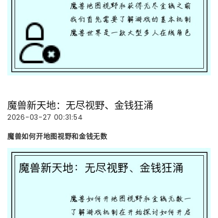
魔兽新天地：无尽视野、金钱狂涌
2026-03-27 00:31:54
魔兽如何开地图视野和金钱无数