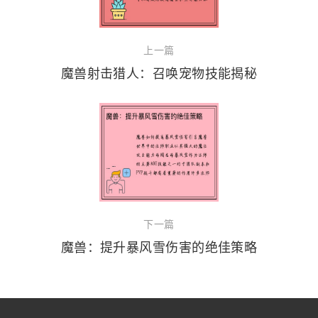
上一篇
魔兽射击猎人：召唤宠物技能揭秘
下一篇
魔兽：提升暴风雪伤害的绝佳策略